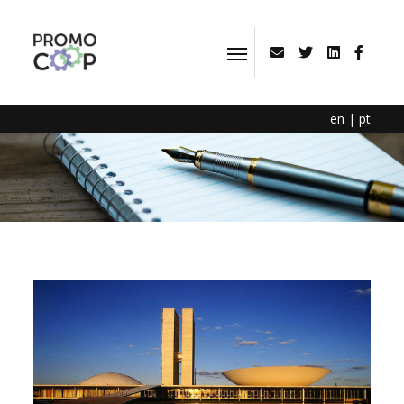
en
|
pt