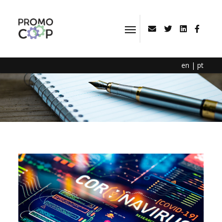
en
|
pt